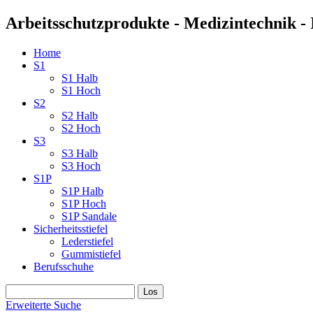
Arbeitsschutzprodukte - Medizintechnik - 
Home
S1
S1 Halb
S1 Hoch
S2
S2 Halb
S2 Hoch
S3
S3 Halb
S3 Hoch
S1P
S1P Halb
S1P Hoch
S1P Sandale
Sicherheitsstiefel
Lederstiefel
Gummistiefel
Berufsschuhe
Erweiterte Suche