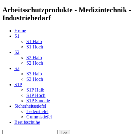
Arbeitsschutzprodukte - Medizintechnik -
Industriebedarf
Home
S1
S1 Halb
S1 Hoch
S2
S2 Halb
S2 Hoch
S3
S3 Halb
S3 Hoch
S1P
S1P Halb
S1P Hoch
S1P Sandale
Sicherheitsstiefel
Lederstiefel
Gummistiefel
Berufsschuhe