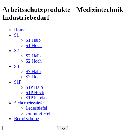
Arbeitsschutzprodukte - Medizintechnik -
Industriebedarf
Home
S1
S1 Halb
S1 Hoch
S2
S2 Halb
S2 Hoch
S3
S3 Halb
S3 Hoch
S1P
S1P Halb
S1P Hoch
S1P Sandale
Sicherheitsstiefel
Lederstiefel
Gummistiefel
Berufsschuhe