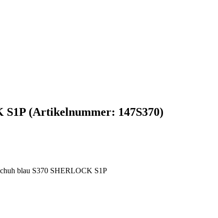
K S1P
(Artikelnummer:
147S370
)