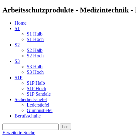
Arbeitsschutzprodukte - Medizintechnik - 
Home
S1
S1 Halb
S1 Hoch
S2
S2 Halb
S2 Hoch
S3
S3 Halb
S3 Hoch
S1P
S1P Halb
S1P Hoch
S1P Sandale
Sicherheitsstiefel
Lederstiefel
Gummistiefel
Berufsschuhe
Erweiterte Suche